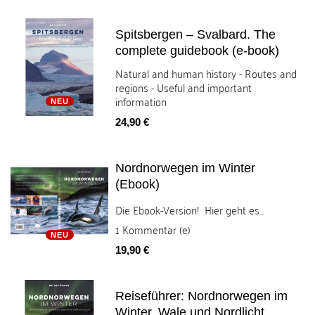
Spitsbergen – Svalbard. The
complete guidebook (e-book)
Natural and human history - Routes and
regions - Useful and important
information
NEU
Preis
24,90 €
Nordnorwegen im Winter
(Ebook)
Die Ebook-Version! Hier geht es...
1
Kommentar (e)
NEU
Preis
19,90 €
Reiseführer: Nordnorwegen im
Winter. Wale und Nordlicht,