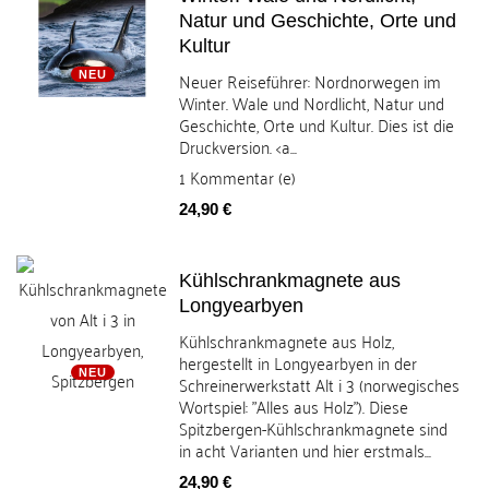
Natur und Geschichte, Orte und
Kultur
Neuer Reiseführer: Nordnorwegen im
NEU
Winter. Wale und Nordlicht, Natur und
Geschichte, Orte und Kultur. Dies ist die
Druckversion. <a...
1
Kommentar (e)
Preis
24,90 €
Kühlschrankmagnete aus
Longyearbyen
Kühlschrankmagnete aus Holz,
hergestellt in Longyearbyen in der
NEU
Schreinerwerkstatt Alt i 3 (norwegisches
Wortspiel: "Alles aus Holz"). Diese
Spitzbergen-Kühlschrankmagnete sind
in acht Varianten und hier erstmals...
Preis
24,90 €