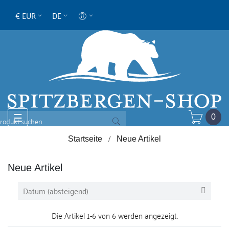
€ EUR
DE
Umschalten
☰
0
der
Navigation
Startseite
Neue Artikel
Neue Artikel
Datum (absteigend)

Die Artikel 1-6 von 6 werden angezeigt.