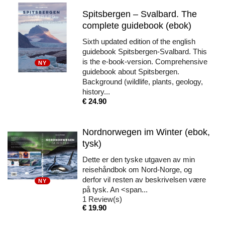
Spitsbergen – Svalbard. The
complete guidebook (ebok)
Sixth updated edition of the english
guidebook Spitsbergen-Svalbard. This
is the e-book-version. Comprehensive
NY
guidebook about Spitsbergen.
Background (wildlife, plants, geology,
history...
Pris
€ 24.90
Nordnorwegen im Winter (ebok,
tysk)
Dette er den tyske utgaven av min
reisehåndbok om Nord-Norge, og
derfor vil resten av beskrivelsen være
NY
på tysk. An <span...
1
Review(s)
Pris
€ 19.90