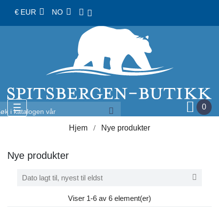
€ EUR
NO
Toggle
☰
0
navigation
Hjem
Nye produkter
Nye produkter

Dato lagt til, nyest til eldst
Viser 1-6 av 6 element(er)