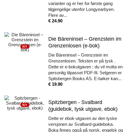
varianter og er her for første gang
tilgjengelige utenfor Longyearbyen.
Flere av...
Pris
€ 24.90
Die Bäreninsel – Grenzstein im
Grenzenlosen (e-bok)
NY
Die Bäreninsel – Grenzstein im
Grenzenlosen. Teksten er på tysk .
Dette er e-bokutgaven ; du vil motta en
personlig tilpasset PDF-fil. Selgeren er
Spitsbergen Books AS. E-bøker kan...
Pris
€ 19.90
Spitzbergen - Svalbard
NY
(guidebok, tysk utgave, ebok)
Dette er ebok-utgaven av den tyske
versjonen av Svalbard-guideboka.
Boka finnes også på norsk, engelsk og