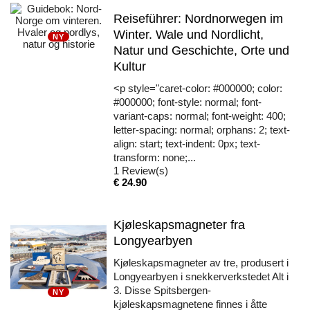
Reiseführer: Nordnorwegen im
Winter. Wale und Nordlicht,
NY
Natur und Geschichte, Orte und
Kultur
<p style="caret-color: #000000; color:
#000000; font-style: normal; font-
variant-caps: normal; font-weight: 400;
letter-spacing: normal; orphans: 2; text-
align: start; text-indent: 0px; text-
transform: none;...
1
Review(s)
Pris
€ 24.90
Kjøleskapsmagneter fra
Longyearbyen
Kjøleskapsmagneter av tre, produsert i
Longyearbyen i snekkerverkstedet Alt i
3. Disse Spitsbergen-
NY
kjøleskapsmagnetene finnes i åtte