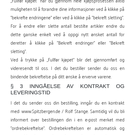
„Fullfør kjøpet“ har du gjennom hele kjøpsprosessen alltid
muligheten til å forandre dine informasjoner ved å klikke på
"bekrefte endringene" eller ved å klikke på "bekreft sletting".
For å endre eller slette antall bestilte artikler endre du
dette ganske enkelt ved å oppgi nytt ønsket antall for
deretter å klikke på "Bekreft endringer" eller "Bekreft
sletting“.
Ved å trykke på „Fullfør kjøpet“ blir det gjennomført og
videresendt til oss. I det du bestiller sender du oss en
bindende bekreftelse på ditt ønske å erverve varene.
§ 3 INNGÅELSE AV KONTRAKT OG
LEVERINGSTID
I det du sender oss din bestilling, inngår du en kontrakt
med: www.Spitzbergen.de / Rolf Stange. Samtidig vil du bli
informert over bestillingen din i en e-post merket med
"ordrebekreftelse". Ordrebekreftelsen er automatisk og