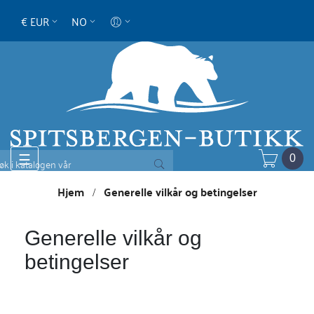
€ EUR
NO
Toggle
☰
0
navigation
Hjem
Generelle vilkår og betingelser
Generelle vilkår og
betingelser