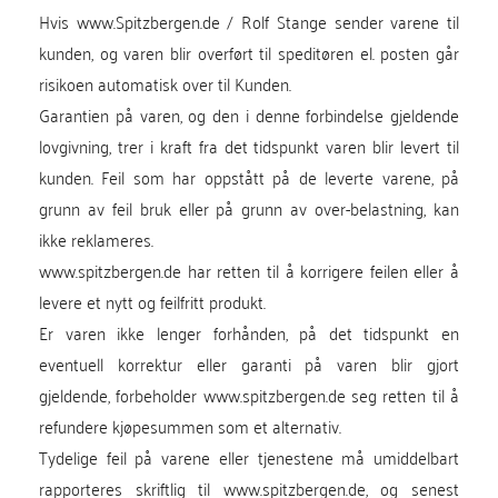
Hvis www.Spitzbergen.de / Rolf Stange sender varene til
kunden, og varen blir overført til speditøren el. posten går
risikoen automatisk over til Kunden.
Garantien på varen, og den i denne forbindelse gjeldende
lovgivning, trer i kraft fra det tidspunkt varen blir levert til
kunden. Feil som har oppstått på de leverte varene, på
grunn av feil bruk eller på grunn av over-belastning, kan
ikke reklameres.
www.spitzbergen.de har retten til å korrigere feilen eller å
levere et nytt og feilfritt produkt.
Er varen ikke lenger forhånden, på det tidspunkt en
eventuell korrektur eller garanti på varen blir gjort
gjeldende, forbeholder www.spitzbergen.de seg retten til å
refundere kjøpesummen som et alternativ.
Tydelige feil på varene eller tjenestene må umiddelbart
rapporteres skriftlig til www.spitzbergen.de, og senest