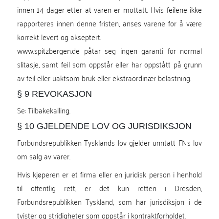
innen 14 dager etter at varen er mottatt. Hvis feilene ikke
rapporteres innen denne fristen, anses varene for å være
korrekt levert og akseptert.
www.spitzbergen.de påtar seg ingen garanti for normal
slitasje, samt feil som oppstår eller har oppstått på grunn
av feil eller uaktsom bruk eller ekstraordinær belastning.
§ 9 REVOKASJON
Se:
Tilbakekalling
.
§ 10 GJELDENDE LOV OG JURISDIKSJON
Forbundsrepublikken Tysklands lov gjelder unntatt FNs lov
om salg av varer.
Hvis kjøperen er et firma eller en juridisk person i henhold
til offentlig rett, er det kun retten i Dresden,
Forbundsrepublikken Tyskland, som har jurisdiksjon i de
tvister og stridigheter som oppstår i kontraktforholdet.