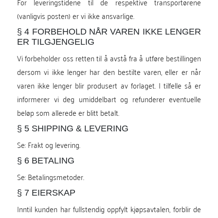
For leveringstidene til de respektive transportørene
(vanligvis posten) er vi ikke ansvarlige.
§ 4 FORBEHOLD NÅR VAREN IKKE LENGER
ER TILGJENGELIG
Vi forbeholder oss retten til å avstå fra å utføre bestillingen
dersom vi ikke lenger har den bestilte varen, eller er når
varen ikke lenger blir produsert av forlaget. I tilfelle så er
informerer vi deg umiddelbart og refunderer eventuelle
beløp som allerede er blitt betalt.
§ 5 SHIPPING & LEVERING
Se:
Frakt og levering
.
§ 6 BETALING
Se:
Betalingsmetoder
.
§ 7 EIERSKAP
Inntil kunden har fullstendig oppfylt kjøpsavtalen, forblir de