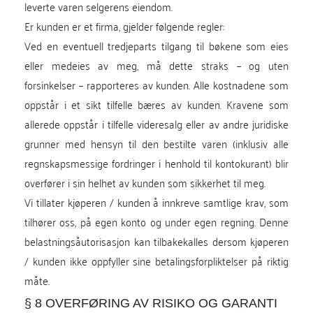
leverte varen selgerens eiendom.
Er kunden er et firma, gjelder følgende regler:
Ved en eventuell tredjeparts tilgang til bøkene som eies
eller medeies av meg, må dette straks – og uten
forsinkelser – rapporteres av kunden. Alle kostnadene som
oppstår i et sikt tilfelle bæres av kunden. Kravene som
allerede oppstår i tilfelle videresalg eller av andre juridiske
grunner med hensyn til den bestilte varen (inklusiv alle
regnskapsmessige fordringer i henhold til kontokurant) blir
overfører i sin helhet av kunden som sikkerhet til meg.
Vi tillater kjøperen / kunden å innkreve samtlige krav, som
tilhører oss, på egen konto og under egen regning. Denne
belastningsåutorisasjon kan tilbakekalles dersom kjøperen
/ kunden ikke oppfyller sine betalingsforpliktelser på riktig
måte.
§ 8 OVERFØRING AV RISIKO OG GARANTI