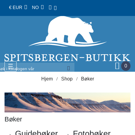
€ EUR
NO
Toggle
☰
0
navigation
Hjem
Shop
Bøker
Bøker
→ Guidebøker
→ Fotobøker