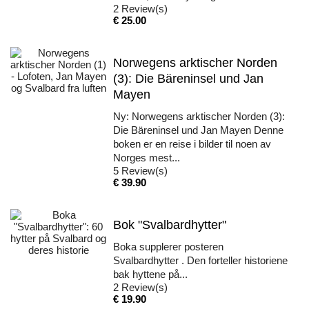
2
Review(s)
Pris
€ 25.00
Norwegens arktischer Norden
(3): Die Bäreninsel und Jan
Mayen
Ny: Norwegens arktischer Norden (3):
Die Bäreninsel und Jan Mayen Denne
boken er en reise i bilder til noen av
Norges mest...
5
Review(s)
Pris
€ 39.90
Bok "Svalbardhytter"
Boka supplerer posteren
Svalbardhytter . Den forteller historiene
bak hyttene på...
2
Review(s)
Pris
€ 19.90