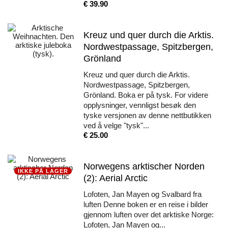
Pris
€ 39.90
Kreuz und quer durch die Arktis.
Nordwestpassage, Spitzbergen,
Grönland
Kreuz und quer durch die Arktis.
Nordwestpassage, Spitzbergen,
Grönland. Boka er på tysk. For videre
opplysninger, vennligst besøk den
tyske versjonen av denne nettbutikken
ved å velge "tysk"...
Pris
€ 25.00
Norwegens arktischer Norden
IKKE PÅ LAGER
(2): Aerial Arctic
Lofoten, Jan Mayen og Svalbard fra
luften Denne boken er en reise i bilder
gjennom luften over det arktiske Norge:
Lofoten, Jan Mayen og...