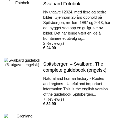
Svalbard Fotobok
Ny utgave i 2024, med flere og bedre
bilder! Gjennom 26 års opphold på
Spitsbergen, mellom 1997 og 2013, har
det bygget seg opp en gullgruve av
bilder. Det har lenge vært en idé å
kombinere et utvalg og...
2
Review(s)
Pris
€ 24.00
Spitsbergen – Svalbard. The
complete guidebook (engelsk)
Natural and human history - Routes
and regions - Useful and important
information This is the english version
of the guidebook Spitsbergen...
7
Review(s)
Pris
€ 32.90