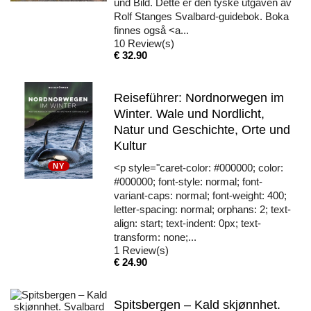
und Bild. Dette er den tyske utgaven av
Rolf Stanges Svalbard-guidebok. Boka
finnes også <a...
10
Review(s)
Pris
€ 32.90
Reiseführer: Nordnorwegen im
Winter. Wale und Nordlicht,
Natur und Geschichte, Orte und
Kultur
NY
<p style="caret-color: #000000; color:
#000000; font-style: normal; font-
variant-caps: normal; font-weight: 400;
letter-spacing: normal; orphans: 2; text-
align: start; text-indent: 0px; text-
transform: none;...
1
Review(s)
Pris
€ 24.90
Spitsbergen – Kald skjønnhet.