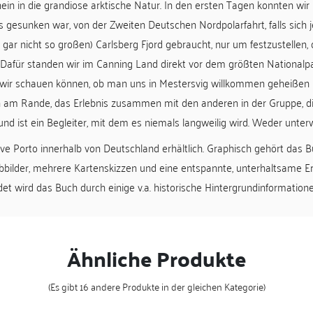
nein in die grandiose arktische Natur. In den ersten Tagen konnten wi
s gesunken war, von der Zweiten Deutschen Nordpolarfahrt, falls sich j
gar nicht so großen) Carlsberg Fjord gebraucht, nur um festzustellen,
. Dafür standen wir im Canning Land direkt vor dem größten Nationalp
 schauen können, ob man uns in Mestersvig willkommen geheißen hätt
 am Rande, das Erlebnis zusammen mit den anderen in der Gruppe, die
hund ist ein Begleiter, mit dem es niemals langweilig wird. Weder unte
sive Porto innerhalb von Deutschland erhältlich. Graphisch gehört das
bbilder, mehrere Kartenskizzen und eine entspannte, unterhaltsame Er
t wird das Buch durch einige v.a. historische Hintergrundinformation
Ähnliche Produkte
(Es gibt 16 andere Produkte in der gleichen Kategorie)