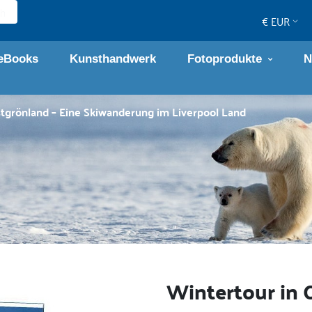
€ EUR
eBooks
Kunsthandwerk
Fotoprodukte
N
stgrönland – Eine Skiwanderung im Liverpool Land
Wintertour in 