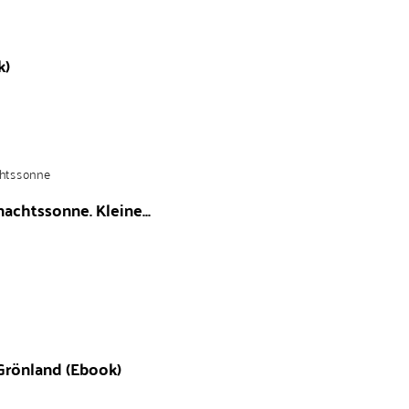
k)
achtssonne. Kleine...
Grönland (Ebook)