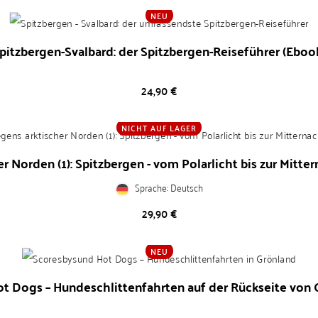
NEU
pitzbergen-Svalbard: der Spitzbergen-Reiseführer (Eboo
Preis
24,90 €
NICHT AUF LAGER
 Norden (1): Spitzbergen - vom Polarlicht bis zur Mittern
Sprache: Deutsch
Preis
29,90 €
NEU
t Dogs – Hundeschlittenfahrten auf der Rückseite von 