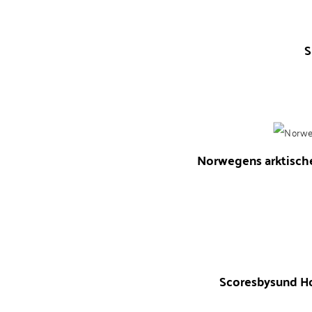
S
Norwegens arktischer
Scoresbysund Ho