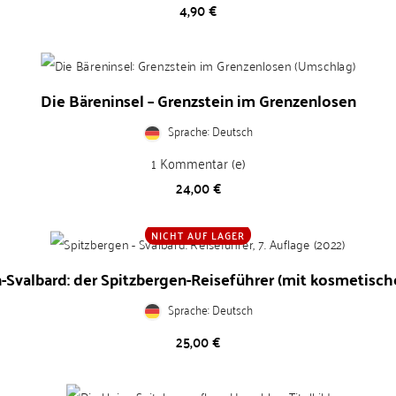
Preis
4,90 €
Die Bäreninsel – Grenzstein im Grenzenlosen
Sprache: Deutsch
1
Kommentar (e)
Preis
24,00 €
NICHT AUF LAGER
-Svalbard: der Spitzbergen-Reiseführer (mit kosmetisc
Sprache: Deutsch
Preis
25,00 €