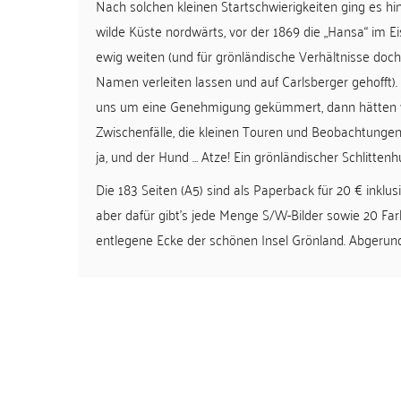
Nach solchen kleinen Startschwierigkeiten ging es hi
wilde Küste nordwärts, vor der 1869 die „Hansa“ im Ei
ewig weiten (und für grönländische Verhältnisse doch 
Namen verleiten lassen und auf Carlsberger gehofft)
uns um eine Genehmigung gekümmert, dann hätten wir
Zwischenfälle, die kleinen Touren und Beobachtungen
ja, und der Hund … Atze! Ein grönländischer Schlitten
Die 183 Seiten (A5) sind als Paperback für 20 € inklu
aber dafür gibt’s jede Menge S/W-Bilder sowie 20 Far
entlegene Ecke der schönen Insel Grönland. Abgerunde