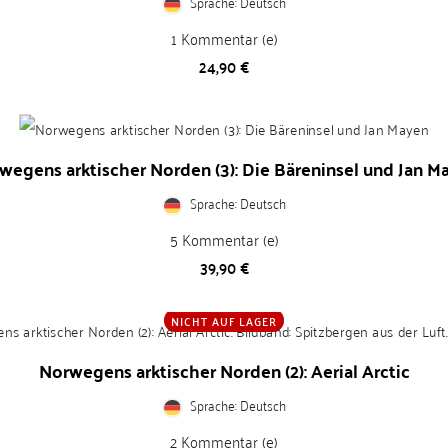
Sprache: Deutsch
1
Kommentar (e)
Preis
24,90 €
wegens arktischer Norden (3): Die Bäreninsel und Jan M
Sprache: Deutsch
5
Kommentar (e)
Preis
39,90 €
NICHT AUF LAGER
Norwegens arktischer Norden (2): Aerial Arctic
Sprache: Deutsch
2
Kommentar (e)