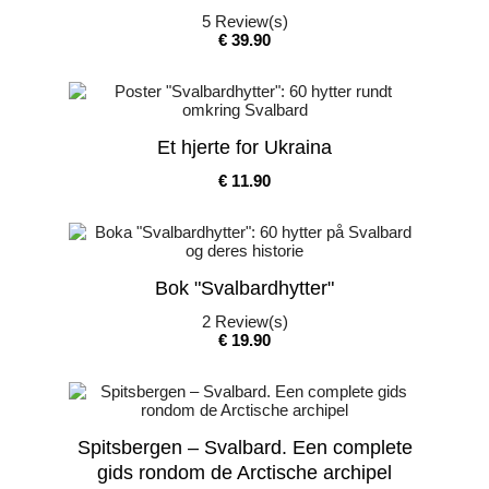
5
Review(s)
Pris
€ 39.90
Et hjerte for Ukraina
Pris
€ 11.90
Bok "Svalbardhytter"
2
Review(s)
Pris
€ 19.90
Spitsbergen – Svalbard. Een complete
gids rondom de Arctische archipel