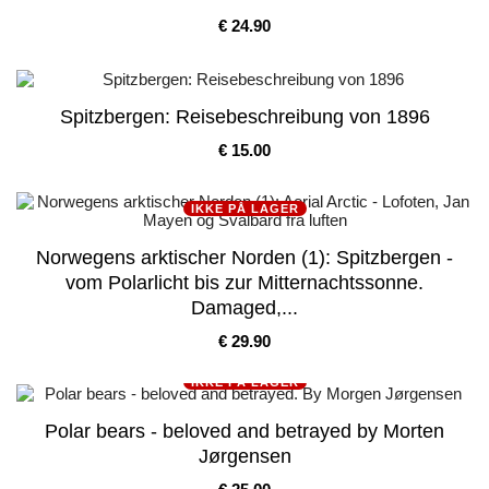
Pris
€ 24.90
Spitzbergen: Reisebeschreibung von 1896
Pris
€ 15.00
IKKE PÅ LAGER
Norwegens arktischer Norden (1): Spitzbergen -
vom Polarlicht bis zur Mitternachtssonne.
Damaged,...
Pris
€ 29.90
IKKE PÅ LAGER
Polar bears - beloved and betrayed by Morten
Jørgensen
Pris