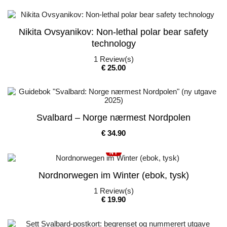
Nikita Ovsyanikov: Non-lethal polar bear safety
technology
1
Review(s)
Pris
€ 25.00
Svalbard – Norge nærmest Nordpolen
Pris
€ 34.90
NY
Nordnorwegen im Winter (ebok, tysk)
1
Review(s)
Pris
€ 19.90