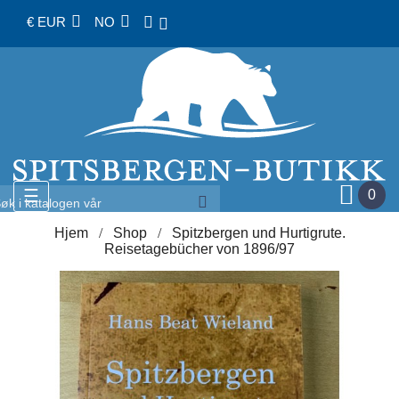
€ EUR
NO
Toggle
☰
0
navigation
Hjem
Shop
Spitzbergen und Hurtigrute.
Reisetagebücher von 1896/97