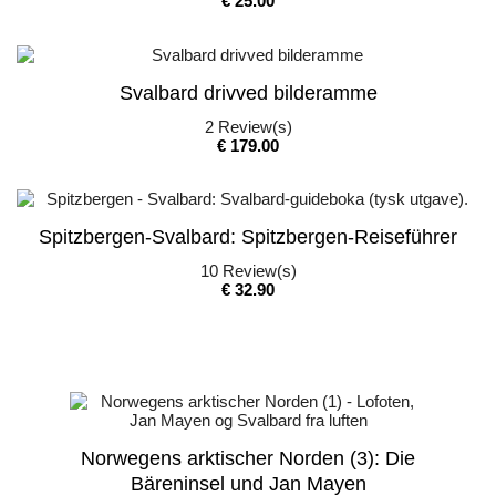
€ 25.00
Svalbard drivved bilderamme
2
Review(s)
Pris
€ 179.00
Spitzbergen-Svalbard: Spitzbergen-Reiseführer
10
Review(s)
Pris
€ 32.90
Norwegens arktischer Norden (3): Die
Bäreninsel und Jan Mayen