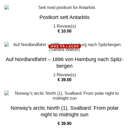
Postkort sett Antarktis
1
Review(s)
Pris
€ 10.00
IKKE PÅ LAGER
Auf Nord­­lan­d­fahrt – 1896 von Hamburg nach Spitz­­
bergen
1
Review(s)
Pris
€ 39.00
Norway's arctic North (1). Svalbard: From polar
night to midnight sun
Pris
€ 39.90