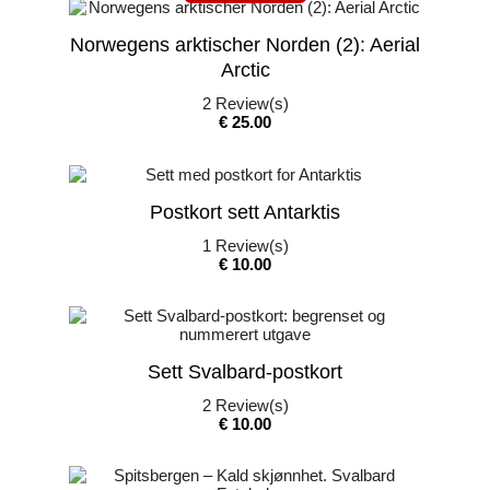
Norwegens arktischer Norden (2): Aerial
Arctic
2
Review(s)
Pris
€ 25.00
Postkort sett Antarktis
1
Review(s)
Pris
€ 10.00
Sett Svalbard-postkort
2
Review(s)
Pris
€ 10.00