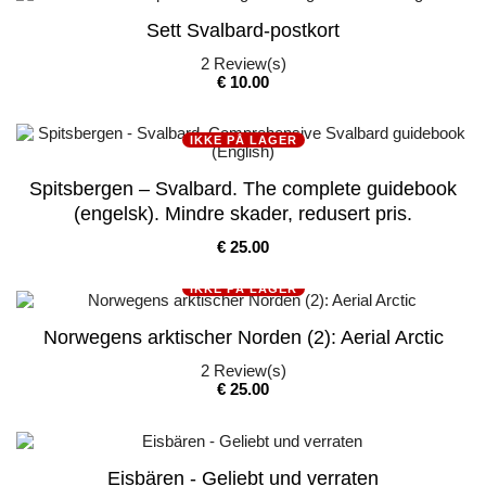
Sett Svalbard-postkort
2
Review(s)
Pris
€ 10.00
IKKE PÅ LAGER
Spitsbergen – Svalbard. The complete guidebook
(engelsk). Mindre skader, redusert pris.
Pris
€ 25.00
IKKE PÅ LAGER
Norwegens arktischer Norden (2): Aerial Arctic
2
Review(s)
Pris
€ 25.00
Eisbären - Geliebt und verraten