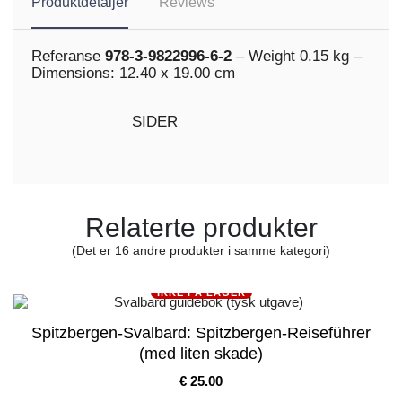
Produktdetaljer
Reviews
Referanse
978-3-9822996-6-2
–
Weight 0.15 kg
–
Dimensions:
12.40 x 19.00 cm
SIDER
Relaterte produkter
(Det er 16 andre produkter i samme kategori)
IKKE PÅ LAGER
Spitzbergen-Svalbard: Spitzbergen-Reiseführer
(med liten skade)
Pris
€ 25.00