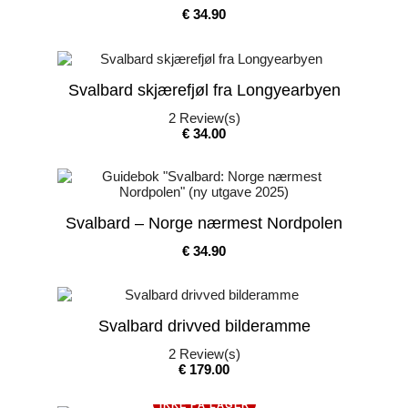
Pris
€ 34.90
Svalbard skjærefjøl fra Longyearbyen
2
Review(s)
Pris
€ 34.00
Svalbard – Norge nærmest Nordpolen
Pris
€ 34.90
Svalbard drivved bilderamme
2
Review(s)
Pris
€ 179.00
IKKE PÅ LAGER