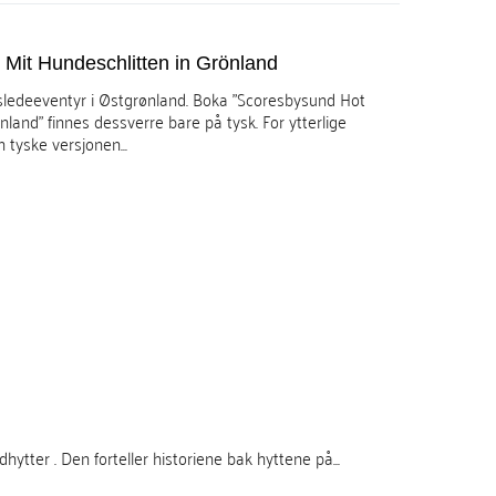
Mit Hundeschlitten in Grönland
ledeeventyr i Østgrønland. Boka "Scoresbysund Hot
land" finnes dessverre bare på tysk. For ytterlige
 tyske versjonen...
tter . Den forteller historiene bak hyttene på...