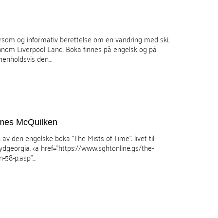
rsom og informativ berettelse om en vandring med ski,
jennom Liverpool Land. Boka finnes på engelsk og på
enholdsvis den...
ames McQuilken
av den engelske boka "The Mists of Time": livet til
dgeorgia. <a href="https://www.sghtonline.gs/the-
58-p.asp"...