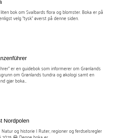
a
 liten bok om Svalbards flora og blomster. Boka er på
venligst velg "tysk" øverst på denne siden.
anzenführer
nführer" er en guidebok som informerer om Grønlands
akgrunn om Grønlands tundra og økologi samt en
d gjør boka...
t Nordpolen
Natur og historie | Ruter, regioner og ferdselsregler
i 2025 😀 Denne boka er...