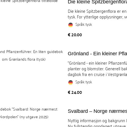
Die kleine Spitzbergenflor
Die kleine Spitzbergenflora er en
tysk. For ytterlige opplysninger, 
Språk: tysk
Pris
€ 20.00
Grönland - Ein kleiner Pfl
"Grönland - ein kleiner Pflanze
planter og blomster. Generell b
dagbok fra en cruise i Vestgrønlan
Språk: tysk
Pris
€ 24.00
Svalbard – Norge nærmes
Nyttig informasjon og bakgrunn | 
Ny fullstendig oppdagert utgave 