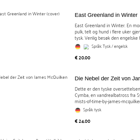
East Greenland in Winter
East Greenland in Winter. En mo
pulk, telt og hund i flere uker g
tysk. Venlig besøk den engelske h
Språk: Tysk / engelsk
Pris
€ 20.00
Die Nebel der Zeit von J
Dette er den tyske oversettelsen 
Cymba, en vandrealbatross fra Sy
mists-of-time-by-james-mcquilken-
Språk: tysk
Pris
€ 24.00