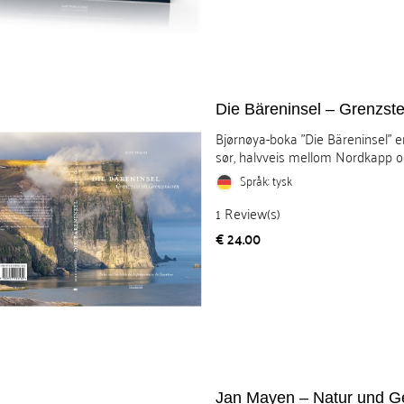
Die Bäreninsel – Grenzst
Bjørnøya-boka "Die Bäreninsel" 
sør, halvveis mellom Nordkapp og
Språk: tysk
1
Review(s)
Pris
€ 24.00
Jan Mayen – Natur und G