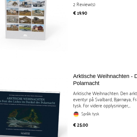
2
Review(s)
Pris
€ 19.90
Arktische Weihnachten - D
Polarnacht
Arktische Weihnachten. Den arkti
eventyr på Svalbard, Bjørnøya, F
tysk. For videre opplysninger,...
Språk: tysk
Pris
€ 25.00