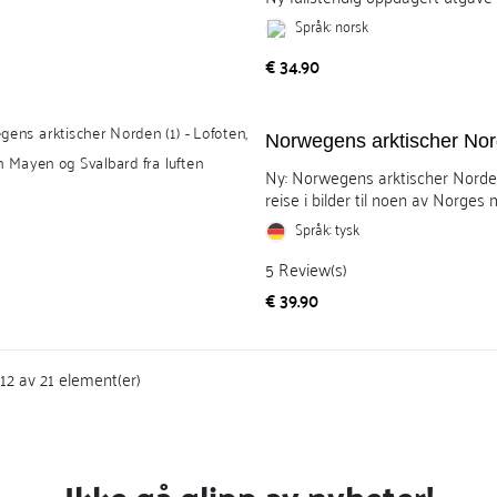
Språk: norsk
Pris
€ 34.90
Norwegens arktischer Nor
Ny: Norwegens arktischer Norde
reise i bilder til noen av Norges m
Språk: tysk
5
Review(s)
Pris
€ 39.90
-12 av 21 element(er)
Ikke gå glipp av nyheter!