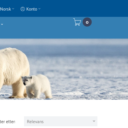
Norsk
Konto
0
Relevans
ter etter:
