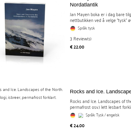
Nordatlantik
Jan Mayen boka er i dag bare til
nettbutikken ved å velge "tysk" øv
Språk: tysk
3
Review(s)
Pris
€ 22.00
Rocks and Ice. Landscape
Rocks and Ice. Landscapes of the 
permafrost osv.) lett lesbart forkla
Språk: Tysk / engelsk
Pris
€ 24.00