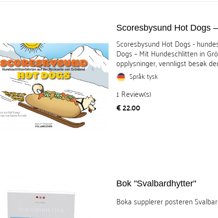
Scoresbysund Hot Dogs – 
Scoresbysund Hot Dogs - hundes
Dogs – Mit Hundeschlitten in Grön
opplysninger, vennligst besøk den
Språk: tysk
1
Review(s)
Pris
€ 22.00
Bok "Svalbardhytter"
Boka supplerer posteren Svalbardhy