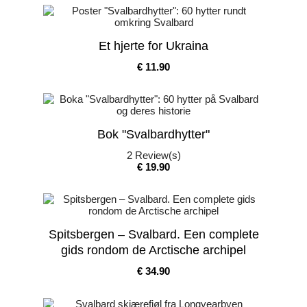
Et hjerte for Ukraina
Pris
€ 11.90
Bok "Svalbardhytter"
2
Review(s)
Pris
€ 19.90
Spitsbergen – Svalbard. Een complete
gids rondom de Arctische archipel
Pris
€ 34.90