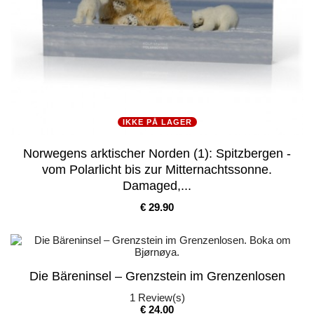
IKKE PÅ LAGER
Norwegens arktischer Norden (1): Spitzbergen -
vom Polarlicht bis zur Mitternachtssonne.
Damaged,...
Pris
€ 29.90
Die Bäreninsel – Grenzstein im Grenzenlosen
1
Review(s)
Pris
€ 24.00