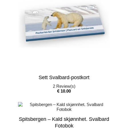
Sett Svalbard-postkort
2
Review(s)
Pris
€ 10.00
Spitsbergen – Kald skjønnhet. Svalbard
Fotobok