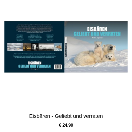
Eisbären - Geliebt und verraten
Pris
€ 24.90