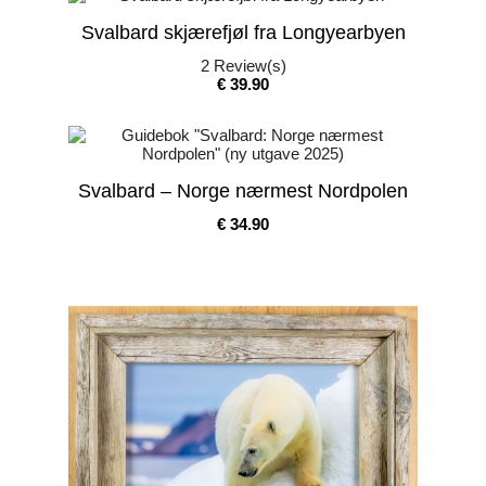
Svalbard skjærefjøl fra Longyearbyen
2
Review(s)
Pris
€ 39.90
Svalbard – Norge nærmest Nordpolen
Pris
€ 34.90