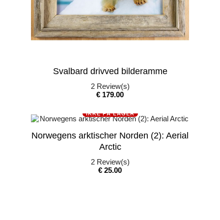
Svalbard drivved bilderamme
2
Review(s)
Pris
€ 179.00
IKKE PÅ LAGER
Norwegens arktischer Norden (2): Aerial
Arctic
2
Review(s)
Pris
€ 25.00