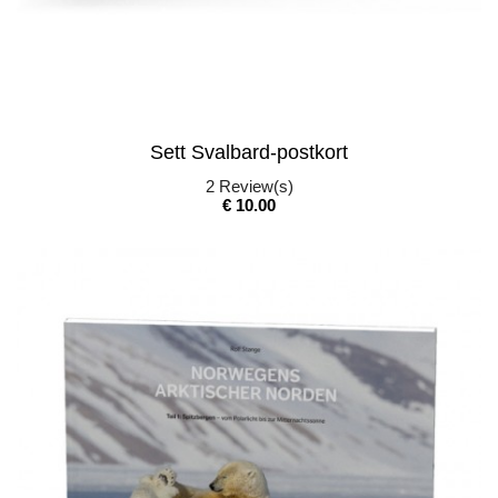
Sett Svalbard-postkort
2
Review(s)
Pris
€ 10.00