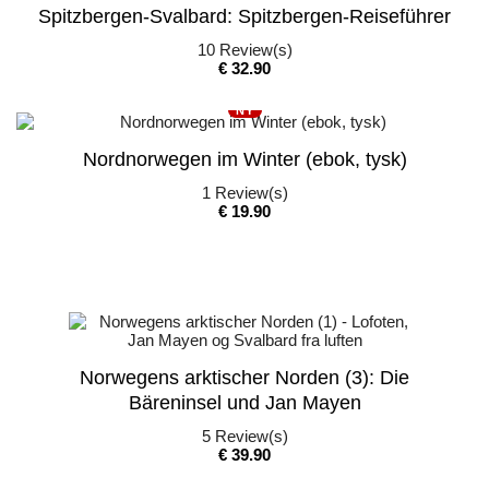
Spitzbergen-Svalbard: Spitzbergen-Reiseführer
10
Review(s)
Pris
€ 32.90
NY
Nordnorwegen im Winter (ebok, tysk)
1
Review(s)
Pris
€ 19.90
Norwegens arktischer Norden (3): Die
Bäreninsel und Jan Mayen
5
Review(s)
Pris
€ 39.90