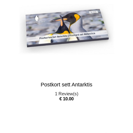
Postkort sett Antarktis
1
Review(s)
Pris
€ 10.00