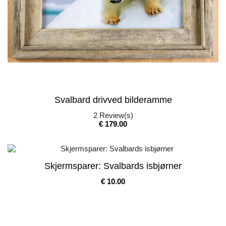
Svalbard drivved bilderamme
2
Review(s)
Pris
€ 179.00
Skjermsparer: Svalbards isbjørner
Pris
€ 10.00