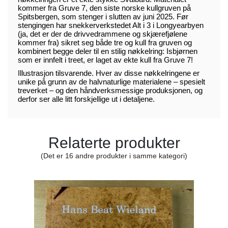
kommer fra Gruve 7, den siste norske kullgruven på
Spitsbergen, som stenger i slutten av juni 2025. Før
stengingen har snekkerverkstedet Alt i 3 i Longyearbyen
(ja, det er der de drivvedrammene og skjærefjølene
kommer fra) sikret seg både tre og kull fra gruven og
kombinert begge deler til en stilig nøkkelring: Isbjørnen
som er innfelt i treet, er laget av ekte kull fra Gruve 7!
Illustrasjon tilsvarende. Hver av disse nøkkelringene er
unike på grunn av de halvnaturlige materialene – spesielt
treverket – og den håndverksmessige produksjonen, og
derfor ser alle litt forskjellige ut i detaljene.
Relaterte produkter
(Det er 16 andre produkter i samme kategori)