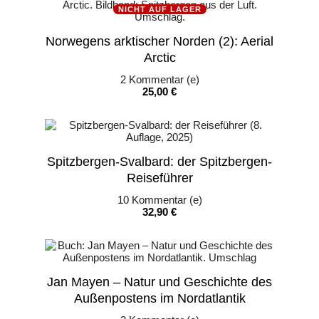
NICHT AUF LAGER
Norwegens arktischer Norden (2): Aerial
Arctic
2
Kommentar (e)
Preis
25,00 €
Spitzbergen-Svalbard: der Spitzbergen-
Reiseführer
10
Kommentar (e)
Preis
32,90 €
Jan Mayen – Natur und Geschichte des
Außenpostens im Nordatlantik