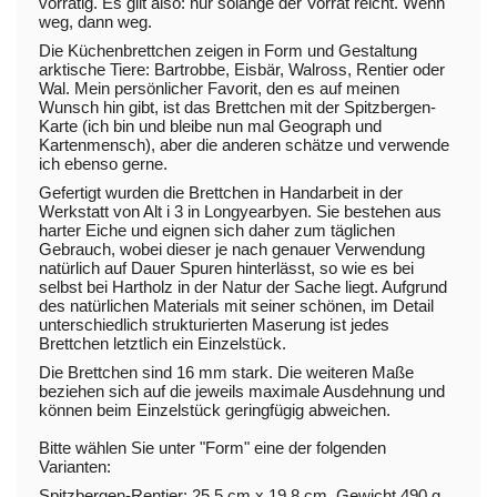
vorrätig. Es gilt also: nur solange der Vorrat reicht. Wenn
weg, dann weg.
Die Küchenbrettchen zeigen in Form und Gestaltung
arktische Tiere: Bartrobbe, Eisbär, Walross, Rentier oder
Wal. Mein persönlicher Favorit, den es auf meinen
Wunsch hin gibt, ist das Brettchen mit der Spitzbergen-
Karte (ich bin und bleibe nun mal Geograph und
Kartenmensch), aber die anderen schätze und verwende
ich ebenso gerne.
Gefertigt wurden die Brettchen in Handarbeit in der
Werkstatt von Alt i 3 in Longyearbyen. Sie bestehen aus
harter Eiche und eignen sich daher zum täglichen
Gebrauch, wobei dieser je nach genauer Verwendung
natürlich auf Dauer Spuren hinterlässt, so wie es bei
selbst bei Hartholz in der Natur der Sache liegt. Aufgrund
des natürlichen Materials mit seiner schönen, im Detail
unterschiedlich strukturierten Maserung ist jedes
Brettchen letztlich ein Einzelstück.
Die Brettchen sind 16 mm stark. Die weiteren Maße
beziehen sich auf die jeweils maximale Ausdehnung und
können beim Einzelstück geringfügig abweichen.
Bitte wählen Sie unter "Form" eine der folgenden
Varianten:
Spitzbergen-Rentier: 25,5 cm x 19,8 cm, Gewicht 490 g