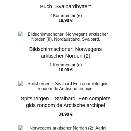
Buch "Svalbardhytter"
2
Kommentar (e)
Preis
19,90 €
Bildschirmschoner: Norwegens
arktischer Norden (2)
1
Kommentar (e)
Preis
10,00 €
Spitsbergen – Svalbard. Een complete
gids rondom de Arctische archipel
Preis
34,90 €