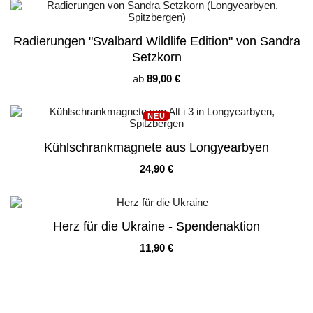
Radierungen "Svalbard Wildlife Edition" von Sandra
Setzkorn
Preis
ab
89,00 €
NEU
Kühlschrankmagnete aus Longyearbyen
Preis
24,90 €
Herz für die Ukraine - Spendenaktion
Preis
11,90 €