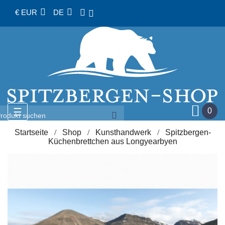
€ EUR
DE
Umschalten
☰
0
der
Navigation
Startseite
Shop
Kunsthandwerk
Spitzbergen-
Küchenbrettchen aus Longyearbyen