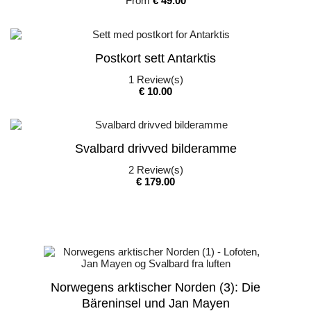
From
€ 49.00
Postkort sett Antarktis
1
Review(s)
Pris
€ 10.00
Svalbard drivved bilderamme
2
Review(s)
Pris
€ 179.00
Norwegens arktischer Norden (3): Die
Bäreninsel und Jan Mayen