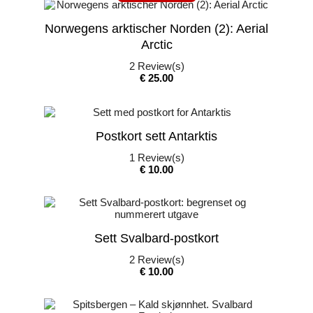
Norwegens arktischer Norden (2): Aerial
Arctic
2
Review(s)
Pris
€ 25.00
Postkort sett Antarktis
1
Review(s)
Pris
€ 10.00
Sett Svalbard-postkort
2
Review(s)
Pris
€ 10.00