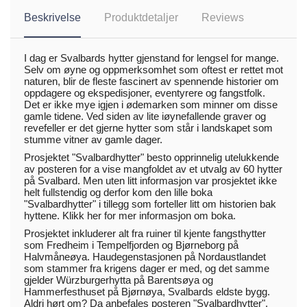
Beskrivelse
Produktdetaljer
Reviews
I dag er Svalbards hytter gjenstand for lengsel for mange.
Selv om øyne og oppmerksomhet som oftest er rettet mot
naturen, blir de fleste fascinert av spennende historier om
oppdagere og ekspedisjoner, eventyrere og fangstfolk.
Det er ikke mye igjen i ødemarken som minner om disse
gamle tidene. Ved siden av lite iøynefallende graver og
revefeller er det gjerne hytter som står i landskapet som
stumme vitner av gamle dager.
Prosjektet "Svalbardhytter" besto opprinnelig utelukkende
av posteren for a vise mangfoldet av et utvalg av 60 hytter
på Svalbard. Men uten litt informasjon var prosjektet ikke
helt fullstendig og derfor kom den lille boka
"Svalbardhytter" i tillegg som forteller litt om historien bak
hyttene.
Klikk her for mer informasjon om boka.
Prosjektet inkluderer alt fra ruiner til kjente fangsthytter
som Fredheim i Tempelfjorden og Bjørneborg på
Halvmåneøya. Haudegenstasjonen på Nordaustlandet
som stammer fra krigens dager er med, og det samme
gjelder Würzburgerhytta på Barentsøya og
Hammerfesthuset på Bjørnøya, Svalbards eldste bygg.
Aldri hørt om? Da anbefales posteren "Svalbardhytter",