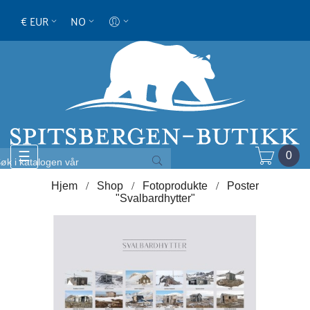
€ EUR
NO
Toggle
☰
0
navigation
Hjem
Shop
Fotoprodukte
Poster
"Svalbardhytter"