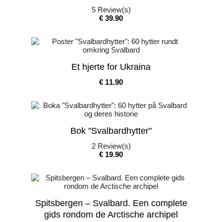
5
Review(s)
Pris
€ 39.90
Et hjerte for Ukraina
Pris
€ 11.90
Bok "Svalbardhytter"
2
Review(s)
Pris
€ 19.90
Spitsbergen – Svalbard. Een complete
gids rondom de Arctische archipel