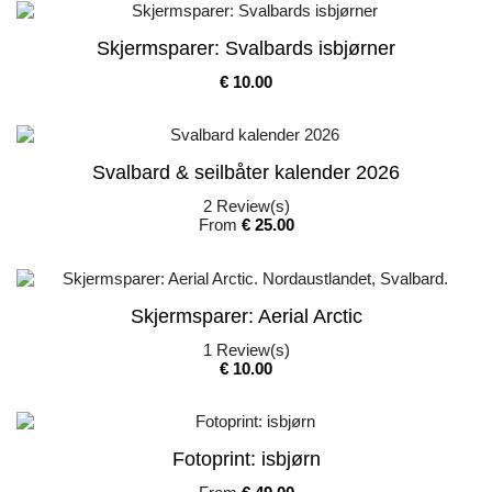
Skjermsparer: Svalbards isbjørner
Pris
€ 10.00
Svalbard & seilbåter kalender 2026
2
Review(s)
Pris
From
€ 25.00
Skjermsparer: Aerial Arctic
1
Review(s)
Pris
€ 10.00
Fotoprint: isbjørn
Pris