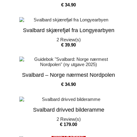
Pris
€ 34.90
Svalbard skjærefjøl fra Longyearbyen
2
Review(s)
Pris
€ 39.90
Svalbard – Norge nærmest Nordpolen
Pris
€ 34.90
Svalbard drivved bilderamme
2
Review(s)
Pris
€ 179.00
IKKE PÅ LAGER